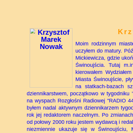
Krz
Moim rodzinnym miaste
uczyłem do matury. Pó
Mickiewicza, gdzie ukoń
Świnoujścia. Tutaj m
kierowałem Wydziałem K
Miasta Świnoujście, pł
na statkach-bazach sz
dziennikarstwem, początkowo w tygodniku 
na wyspach Rozgłośni Radiowej "RADIO 44"
byłem nadal aktywnym dziennikarzem tygod
rok jej redaktorem naczelnym. Po zmianach
od połowy 2000 roku jestem wydawcą i redak
niezmiennie ukazuje się w Świnoujściu, M